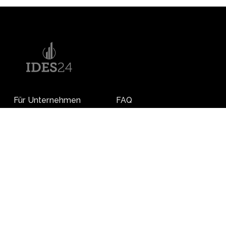
Für Unternehmen
FAQ
Für Einzelpersonen
Preise
S/4HANA Sandbox
Trainings
ECC Sandbox
Wissen
Kontakt
AGB
Impressum
Nutzungsbedingungen